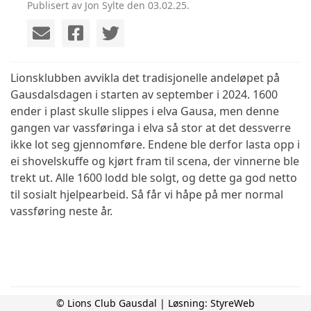
Publisert av Jon Sylte den 03.02.25.
Lionsklubben avvikla det tradisjonelle andeløpet på
Gausdalsdagen i starten av september i 2024. 1600
ender i plast skulle slippes i elva Gausa, men denne
gangen var vassføringa i elva så stor at det dessverre
ikke lot seg gjennomføre. Endene ble derfor lasta opp i
ei shovelskuffe og kjørt fram til scena, der vinnerne ble
trekt ut. Alle 1600 lodd ble solgt, og dette ga god netto
til sosialt hjelpearbeid. Så får vi håpe på mer normal
vassføring neste år.
© Lions Club Gausdal | Løsning:
StyreWeb
Lions Club Gausdal