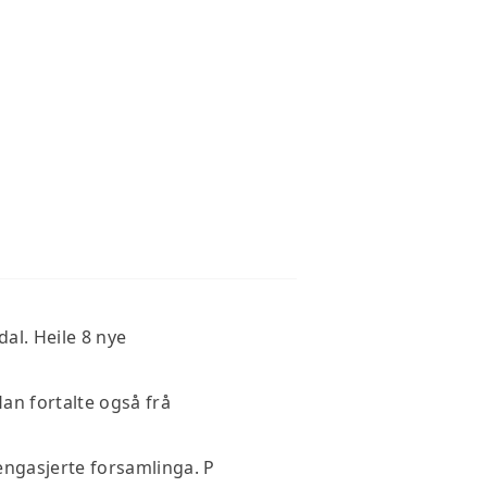
al. Heile 8 nye
Han fortalte også frå
 engasjerte forsamlinga. P