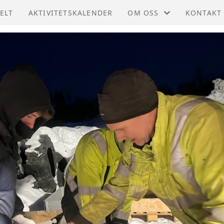
ELT
AKTIVITETSKALENDER
OM OSS
KONTAKT
STØTT OSS
KONTAKT
STYRET